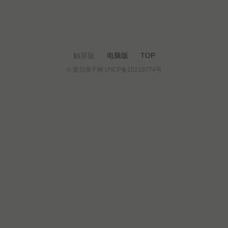
触屏版
电脑版
TOP
© 爱贝亲子网 沪ICP备10219774号