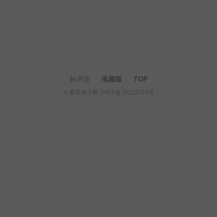
触屏版
电脑版
TOP
© 爱贝亲子网 沪ICP备10219774号