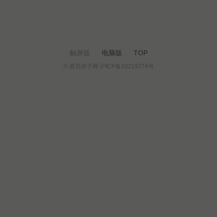
触屏版
电脑版
TOP
© 爱贝亲子网 沪ICP备10219774号