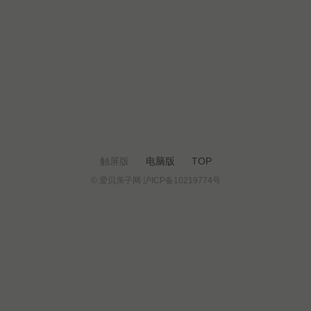
触屏版
电脑版
TOP
© 爱贝亲子网 沪ICP备10219774号