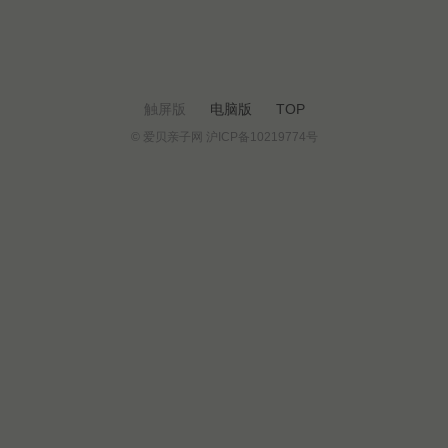
触屏版
电脑版
TOP
© 爱贝亲子网 沪ICP备10219774号