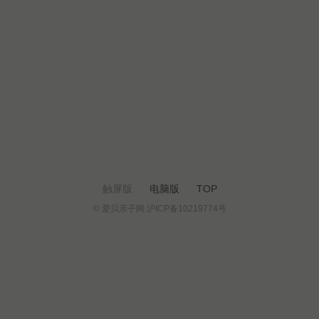
触屏版
电脑版
TOP
© 爱贝亲子网 沪ICP备10219774号