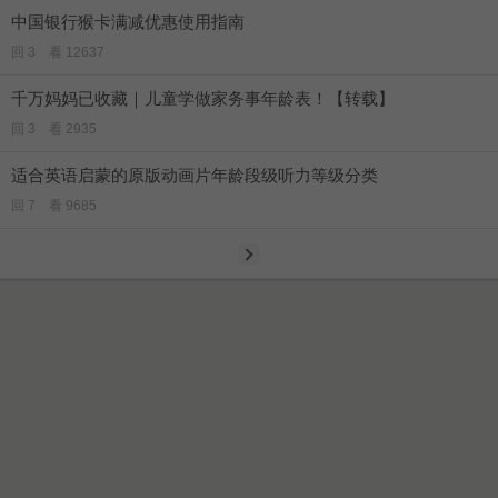
中国银行猴卡满减优惠使用指南
回 3 看 12637
千万妈妈已收藏｜儿童学做家务事年龄表！【转载】
回 3 看 2935
适合英语启蒙的原版动画片年龄段级听力等级分类
回 7 看 9685