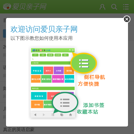
首页
>
fiona 的主题
欢迎访问爱贝亲子网
主题
回复
以下图示教您如何使用本应用
2016年徐汇四大民办小学面试题参考
回 1 看 3959
语言环境是人！而且只需一个人！1K多个小时！
回 15 看 10278
如何避免被别人的亲子英语经验带进坑里
回 18 看 8099
儿童英语启蒙，正确的道路只有一条
回 13 看 9333
真正的英语启蒙