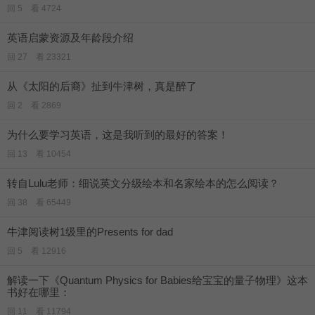
回 5 看 4724
英语启蒙资源及年龄段介绍
回 27 看 23321
从《太阳的后裔》扯到牛津树，真是醉了
回 2 看 2869
为什么要学习英语，这是我听到的最好的答案！
回 13 看 10454
转自Lulu老师：细说英文分级绘本和名家绘本的怎么阅读？
回 38 看 65449
牛津阅读树1级里的Presents for dad
回 5 看 12916
解读一下《Quantum Physics for Babies给宝宝的量子物理》这本
书好在哪里：
回 11 看 11794