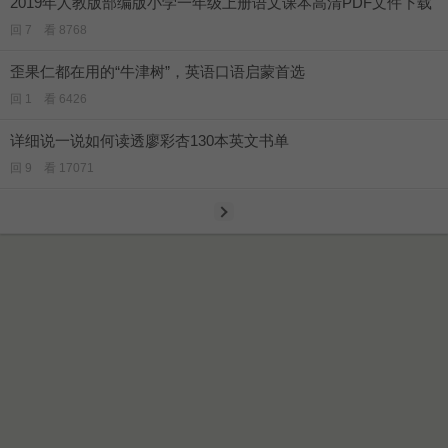
2019年人教版部编版小学一年级上册语文课本高清PDF文件下载
回 7 看 8768
歪果仁都在用的“牛津树”，英语口语启蒙首选
回 1 看 6426
详细说一说如何读透廖彩杏130本英文书单
回 9 看 17071