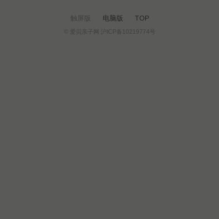
触屏版
电脑版
TOP
© 爱贝亲子网 沪ICP备10219774号