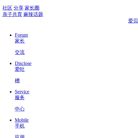
社区
分享
家长圈
亲子共育
麻辣话题
爱贝
Forum
家长
交流
Disclose
爱吐
槽
Service
服务
中心
Mobile
手机
应用