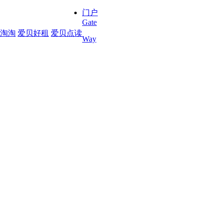
门户
Gate
淘淘
爱贝好租
爱贝点读
Way