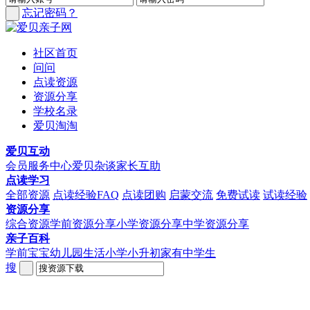
忘记密码？
社区首页
问问
点读资源
资源分享
学校名录
爱贝淘淘
爱贝互动
会员服务中心
爱贝杂谈
家长互助
点读学习
全部资源
点读经验FAQ
点读团购
启蒙交流
免费试读
试读经验
资源分享
综合资源
学前资源分享
小学资源分享
中学资源分享
亲子百科
学前宝宝
幼儿园生活
小学小升初
家有中学生
搜