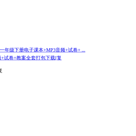
级下册电子课本+MP3音频+试卷+ ...
频+试卷+教案全套打包下载
[复
复