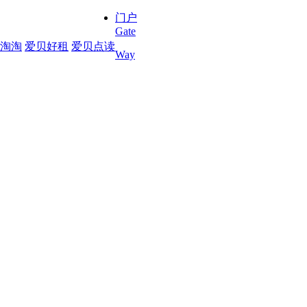
门户
Gate
淘淘
爱贝好租
爱贝点读
Way