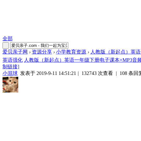
全部
爱贝亲子网
›
资源分享
›
小学教育资源
›
人教版（新起点）英语一年
英语强化
人教版（新起点）英语一年级下册电子课本+MP3音
制链接]
小混球
发表于 2019-9-11 14:51:21
|
132743 次查看
|
108 条回