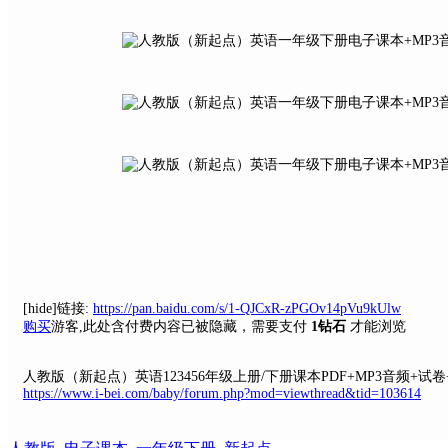
[hide]链接:
https://pan.baidu.com/s/1-QJCxR-zPGOv14pVu9kUlw
购买
游客,此处含付费内容已被隐藏，需要支付
1钻石
才能浏览
人教版（新起点）英语123456年级上册/下册课本PDF+MP3音频+试
https://www.i-bei.com/baby/forum.php?mod=viewthread&tid=103614