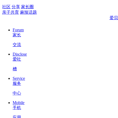
社区
分享
家长圈
亲子共育
麻辣话题
爱贝
Forum
家长
交流
Disclose
爱吐
槽
Service
服务
中心
Mobile
手机
应用