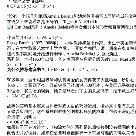
下“弦外之音”的趣味。
0 Q7 u. S$ y3 k3 _ R' x* t
“没有一个孩子能抵挡Amelia Bedelia和她对英语的雷人理解构
在语义上来说通常是正确的。”
0 _6 {6 N- E9 r3 h
作者简介
4 e2 a: {, W0 w8 y' w
Peggy Parish（1927-1988年），小学教师和童书作家。出生
画，在大学取得艺术学士学位后，一开始当舞蹈老师，后来在奥克拉
纽约教书期间她开始进行创作，Amelia Bedelia系列就此诞生。
系列第一本书1963年出版，入选美国著名启蒙分级阅读I Can Read 2级
5 d r8 E' e. y* Y
为什么推荐这套书？
; L+ h5 s& u) C0 q4 ?- v, c3 c
50多年来，这个糊里糊涂却认真可爱的女佣俘获了大批粉丝。所以在 Peggy 
衣钵，一直写到至今。目前销量已经超过3500万本，在美国几乎家
对俚语、双关语的误解。她总是只看到字面的意思做事，结果就是好
/ _3 M( C' g$ T& _
故事的笑料基本都来自作者对双关语的巧妙运用。读起来非常有意思
者错误应用的。这个系列用鲜明的图案和搞笑的故事，帮孩子深刻理
分清楚，用明白。
- v, Q6 e7 ]6 m% L9 [
如果孩子正在读绘本，《糊涂女佣》系列是以后衔接到没有插图的小
配合图片好理解。如果在必要时跟他解释一下书里有趣的关键双关语