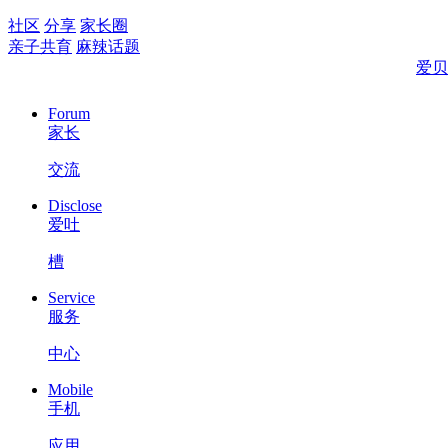
社区
分享
家长圈
亲子共育
麻辣话题
爱贝
Forum
家长
交流
Disclose
爱吐
槽
Service
服务
中心
Mobile
手机
应用