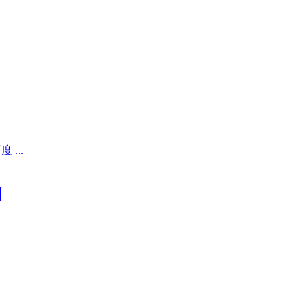
 ...
]