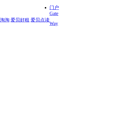
门户
Gate
淘淘
爱贝好租
爱贝点读
Way