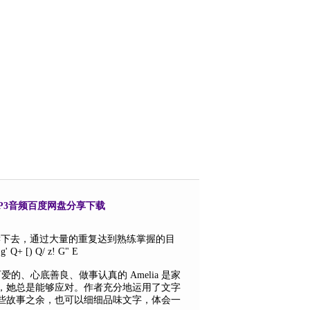
11本MP3音频百度网盘分享下载
事吸引孩子读下去，通过大量的重复达到熟练掌握的目
 g' Q+ [) Q/ z! G" E
可爱的、心底善良、做事认真的 Amelia 是家
，她总是能够应对。作者充分地运用了文字
些故事之余，也可以细细品味文字，体会一