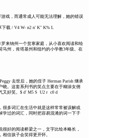
成的文字游戏，而通常成人可能无法理解，她的错误
/ V4 W- n2 n' K" K% L
于美国南卡罗来纳州一个贫寒家庭，从小喜欢阅读和绘
荷马州，肯塔基州和纽约的小学教3年级。在
去世后，她的侄子 Herman Parish 继承
喻户晓。这套系列书的笑点主要在于糊涂女佣
气又好笑。
$ d' M5 S U2 r c0 d
，很多词汇在生活中就是这样常常被误解或
解学过的词汇，同时把容易混淆的词一下子
说很好的阅读桥梁之一，文字比绘本略长，
，相信孩子会笑得更开怀。