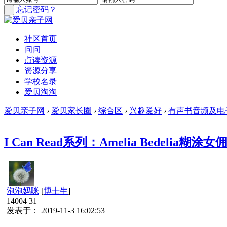
忘记密码？
社区首页
问问
点读资源
资源分享
学校名录
爱贝淘淘
爱贝亲子网
›
爱贝家长圈
›
综合区
›
兴趣爱好
›
有声书音频及电
I Can Read系列：Amelia Bedeli
泡泡妈咪
[
博士生
]
14004
31
发表于： 2019-11-3 16:02:53