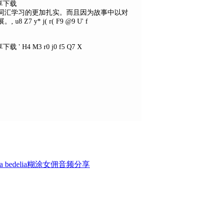
词汇学习的更加扎实。而且因为故事中以对
展。
, u8 Z7 y* j( r( F9 @9 U' f
' H4 M3 r0 j0 f5 Q7 X
a bedelia糊涂女佣音频分享