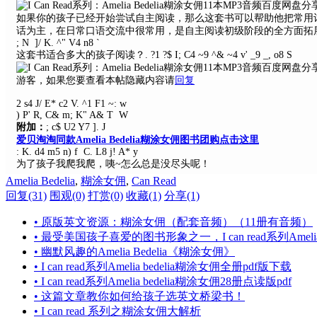
如果你的孩子已经开始尝试自主阅读，那么这套书可以帮助他把常用
话为主，在日常口语交流中很常用，是自主阅读初级阶段的全方面拓
; N ]/ K. ^" V4 n8 `
这套书适合多大的孩子阅读？
. ?1 ?$ I; C4 ~9 ^& ~4 v' _9 _, o8 S
游客，如果您要查看本帖隐藏内容请
回复
2 s4 J/ E* c2 V. ^1 F1 ~: w
) P' R, C& m; K" A& T W
附加：
; c$ U2 Y7 ]. J
爱贝淘淘同款Amelia Bedelia糊涂女佣图书团购点击这里
: K. d4 m5 n) f C. L8 j! A* y
为了孩子我爬我爬，咦~怎么总是没尽头呢！
Amelia Bedelia
,
糊涂女佣
,
Can Read
回复(31)
围观(0)
打赏(0)
收藏(1)
分享(1)
• 原版英文资源：糊涂女佣（配套音频）（11册有音频）
• 最受美国孩子喜爱的图书形象之一，I can read系列Ameli
• 幽默风趣的Amelia Bedelia《糊涂女佣》
• I can read系列Amelia bedelia糊涂女佣全册pdf版下载
• I can read系列Amelia bedelia糊涂女佣28册点读版pdf
• 这篇文章教你如何给孩子选英文桥梁书！
• I can read 系列之糊涂女佣大解析