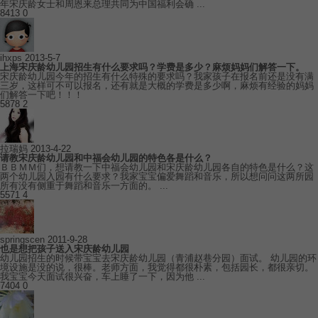
年宋庆龄女士和周恩来总理共同为中国福利会确 ...
8413
0
ihxps
2013-5-7
上海宋庆龄幼儿园招生有什么要求吗？学费是多少？麻烦妈妈们解答一下。
宋庆龄幼儿园今年的招生有什么特殊的要求吗？我家孩子在报名前还是没有满
三岁，这样可不可以报名，还有就是大概的学费是多少啊，麻烦有经验的妈妈
们解答一下吧！！！
5878
2
拉瑞妈
2013-4-22
请教宋庆龄幼儿园和中福会幼儿园的特色各是什么？
ＢＢＭＭ们，想请教一下中福会幼儿园和宋庆龄幼儿园各自的特色是什么？这
两个幼儿园入园有什么要求？我家宝宝偏爱舞蹈和音乐，所以想问问这两所园
所有没有侧重于舞蹈和音乐一方面的。 ...
5571
4
springscen
2011-9-28
也是想把孩子送入宋庆龄幼儿园
幼儿园招生的时候带宝宝去宋庆龄幼儿园（青浦赵巷分园）面试。 幼儿园的环
境设施是没的说，很棒。老师方面，我觉得都很朴素，包括园长，都很亲切。
我宝宝今天面试很兴奋，车上睡了一下，因为他 ...
7404
0