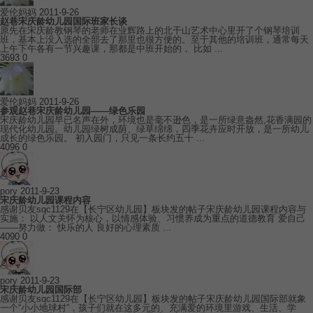
爱伦妈妈
2011-9-26
赵巷宋庆龄幼儿园国际班家长谈
原先在宋庆龄教钢琴的老师在业辉路上的北干山艺术中心里开了个钢琴培训
班，基本上没入选的全部去了那里也很方便的。至于其他的培训班，通常每天
上午下午各有一节兴趣课，那都是中班开始的， 比如 ...
3693
0
爱伦妈妈
2011-9-26
参观赵巷宋庆龄幼儿园——绿色乐园
宋庆龄幼儿园早已名声在外，环境也是毫不逊色，是一所绿意盎然,花香满园的
现代化幼儿园。幼儿园绿树成荫、绿草绵绵，四季花卉应时开放，是一所幼儿
成长的绿色乐园。 初入园门，只见一条长约五十 ...
4096
0
pory
2011-9-23
宋庆龄幼儿园课程内容
感谢贝友sqc1129在【长宁区幼儿园】板块发的帖子宋庆龄幼儿园课程内容与
实施： 以人文关怀为核心，以情感体验、习惯养成为重点的道德教育 爱自己
——努力做： 快乐的人 良好的心理素质 ...
4090
0
pory
2011-9-23
宋庆龄幼儿园国际部
感谢贝友sqc1129在【长宁区幼儿园】板块发的帖子宋庆龄幼儿园国际部就象
一个“小小地球村”，孩子们就在这多元的、充满爱的环境里游戏、生活、学