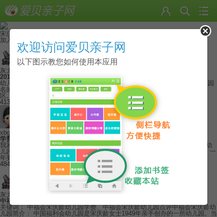
宋庆龄幼儿园
总贴量：24
成员数：23
加入社团
欢迎访问爱贝亲子网
以下图示教您如何使用本应用
灰太狼
2013-8-5
2013年宋庆龄幼儿园最新信息及家长点评贴
幼儿园简介：以国家名誉主席宋庆龄女士名字命名，原国家主席江泽民题写园
名的宋庆龄幼儿园座落于充满生机的赵巷绿色生活居住园区和虹桥经济开发
区。是一所致力于推广优质早期教育的知名国际学校 ...
4131
1
xbgrd
2013-6-13
学费那么贵，到底值不值得啊？
我家猪娃已经16个月了，幼儿园的选择工作，我要做起来了， 早闻“中福会幼
儿园”的大名，但不甚了解，只知道，价格不菲，学费、校车费、赞助费等，一
年要五、六万吧。 真是不便宜……想我读 ...
4849
2
灰太狼
2013-6-13
中福会宋庆龄幼儿园全面信息介绍
关键词： 中福会宋庆龄幼儿园学费、中福会宋庆龄幼儿园点评中福会宋庆龄幼
儿园简介： 中国福利会幼儿园是宋庆龄女士1949年亲手创办的一所幼儿园。当