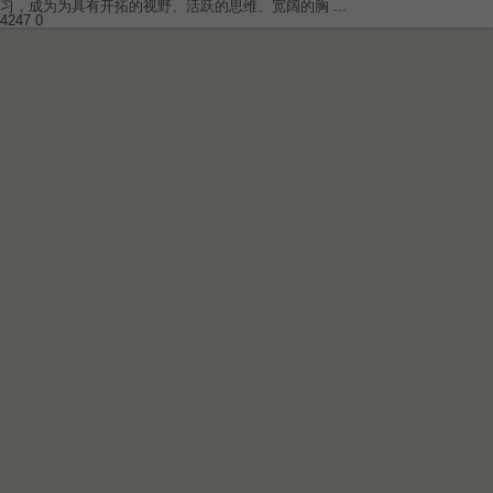
习，成为为具有开拓的视野、活跃的思维、宽阔的胸 ...
4247
0